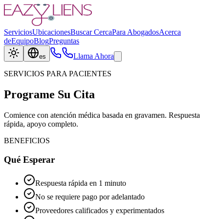
Servicios
Ubicaciones
Buscar Cerca
Para Abogados
Acerca
de
Equipo
Blog
Preguntas
Llama Ahora
es
SERVICIOS PARA PACIENTES
Programe Su Cita
Comience con atención médica basada en gravamen. Respuesta
rápida, apoyo completo.
BENEFICIOS
Qué Esperar
Respuesta rápida en 1 minuto
No se requiere pago por adelantado
Proveedores calificados y experimentados